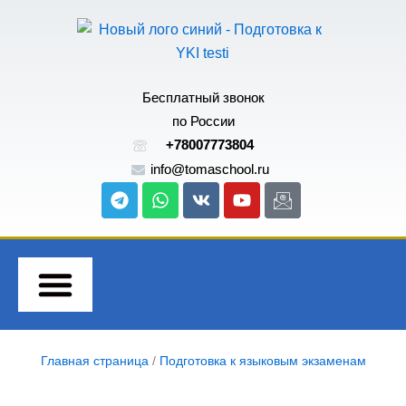
Перейти
к
содержимому
Бесплатный звонок
по России
+78007773804
info@tomaschool.ru
Telegram
Whatsapp
Vk
Youtube
Icon-
email
Главная страница
/
Подготовка к языковым экзаменам