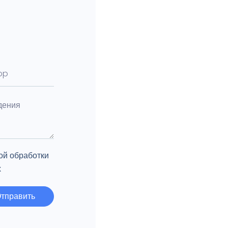
ой обработки
х
тправить