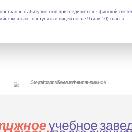
к
и
остранных абитуриентов присоединиться к финской систем
п
ийском языке, поступить в лицей после 9 (или 10) класса
е
р
с
о
н
а
л
ь
н
ы
х
д
а
н
учебное заве
тижное
н
ы