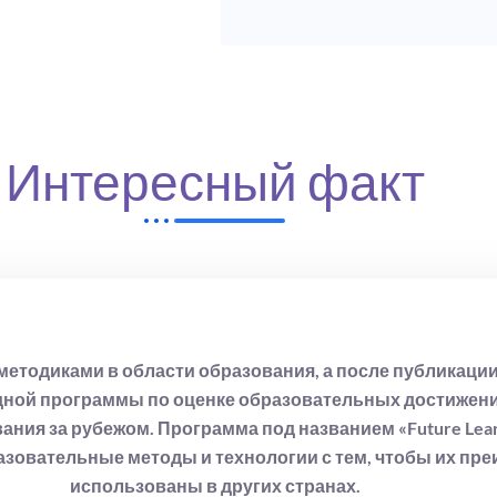
б
е
с
с
у
п
ж
о
д
л
е
и
Интересный факт
н
т
и
и
я
к
о
й
о
б
методиками в области образования, а после публикаци
р
а
ной программы по оценке образовательных достижений
б
ия за рубежом. Программа под названием «Future Learni
о
зовательные методы и технологии с тем, чтобы их пр
т
использованы в других странах.