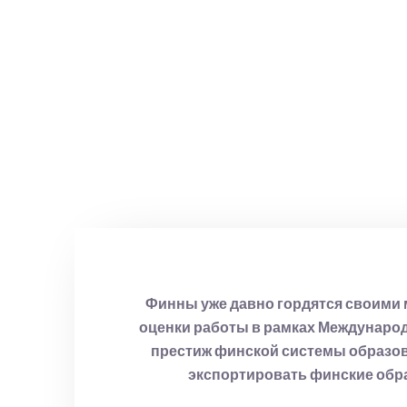
Финны уже давно гордятся своими 
оценки работы в рамках Международ
престиж финской системы образован
экспортировать финские обра