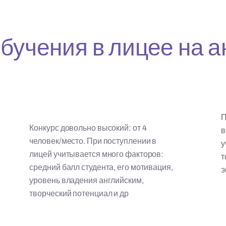
бучения в лицее на 
П
Конкурс довольно высокий: от 4
в
человек/место. При поступлении в
у
лицей учитывается много факторов:
т
средний балл студента, его мотивация,
э
уровень владения английским,
творческий потенциал и др