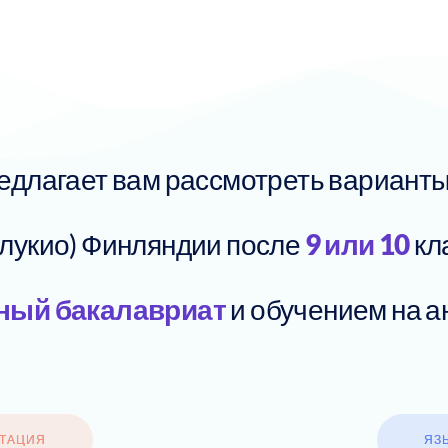
едлагает вам рассмотреть варианты
 лукио) Финляндии после
9 или 10
кл
ый бакалавриат
и обучением на а
ЬТАЦИЯ
ЯЗ