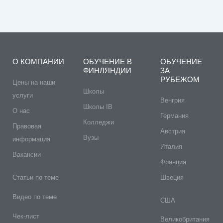
О КОМПАНИИ
ОБУЧЕНИЕ В
ОБУЧЕНИЕ
ФИНЛЯНДИИ
ЗА
РУБЕЖОМ
Цены на наши
Школы
услуги
Венгрия
Школы IB
О нас
Германия
Колледжи
Правовая
Австрия
Вузы
информация
Италия
Вакансии
Франция
Статьи по теме
Швеция
Видео по теме
США
Чек-лист
Великобритания