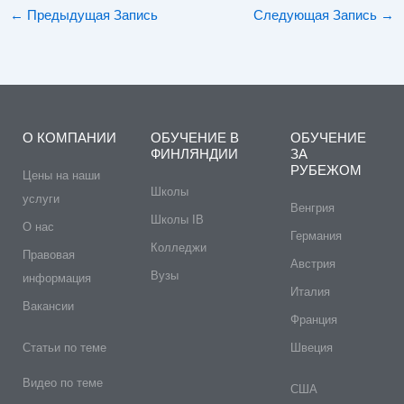
←
Предыдущая Запись
Следующая Запись
→
О КОМПАНИИ
ОБУЧЕНИЕ В
ОБУЧЕНИЕ
ФИНЛЯНДИИ
ЗА
РУБЕЖОМ
Цены на наши
Школы
услуги
Венгрия
Школы IB
О нас
Германия
Колледжи
Правовая
Австрия
Вузы
информация
Италия
Вакансии
Франция
Статьи по теме
Швеция
Видео по теме
США