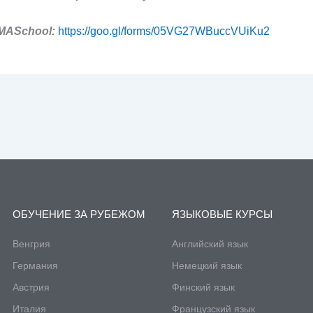
MASchool:
https://goo.gl/forms/05VG27WBuccVUiKu2
ОБУЧЕНИЕ ЗА РУБЕЖОМ
ЯЗЫКОВЫЕ КУРСЫ
Венгрия
Английский язык
Германия
Немецкий язык
Австрия
Финский язык
Италия
Французский язык