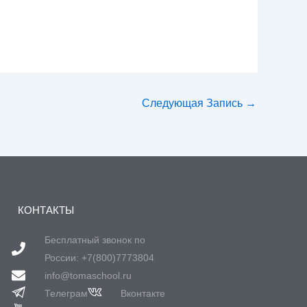
Следующая Запись
→
КОНТАКТЫ
Бесплатный звонок по
России: +7(800)7773804
info@tomaschool.ru
Телеграм
Вконтакте