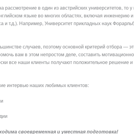
а рассмотрение в один из австрийских университетов, то у 
глийском языке во многих областях, включая инженерию и
а и т.д.). Например, Университет прикладных наук Форарльб
ьшинстве случаев, поэтому основной критерий отбора — это
омочь вам в этом непростом деле, составить мотивационн
ески все наши клиенты получают положительное решение и
гие интервью наших любимых клиентов:
ии
дии
бходима своевременная и уместная подготовка!