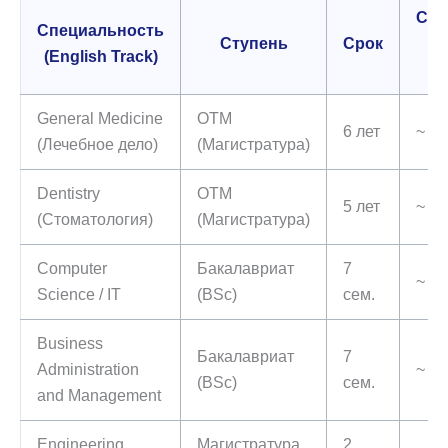
Сто
Специальность
Ступень
Срок
(English Track)
(
General Medicine
OTM
6 лет
~ 16
(Лечебное дело)
(Магистратура)
Dentistry
OTM
5 лет
~ 17
(Стоматология)
(Магистратура)
Computer
Бакалавриат
7
~ 6 
Science / IT
(BSc)
сем.
Business
Бакалавриат
7
Administration
~ 5 
(BSc)
сем.
and Management
Engineering
Магистратура
2