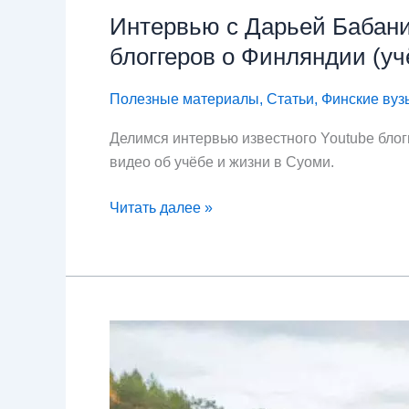
Финляндии
Интервью с Дарьей Бабани
(учёба
блоггеров о Финляндии (учё
в
финских
вузах
Полезные материалы
,
Статьи
,
Финские вуз
Laurea
Делимся интервью известного Youtube блог
и
видео об учёбе и жизни в Суоми.
Aalto
University)
Читать далее »
Колледж
Хельсинки
—
Университет