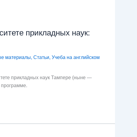
итете прикладных наук:
ые материалы
,
Статьи
,
Учеба на английском
итете прикладных наук Тампере (ныне —
й программе.