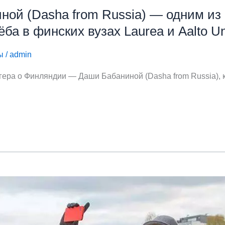
ной (Dasha from Russia) — одним из
ба в финских вузах Laurea и Aalto Uni
ы
/
admin
гера о Финляндии — Даши Бабаниной (Dasha from Russia),