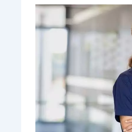
Обучение
младшего
медицинского
персонала
в
финском
университете
прикладных
наук:
интервью
Томаскул.