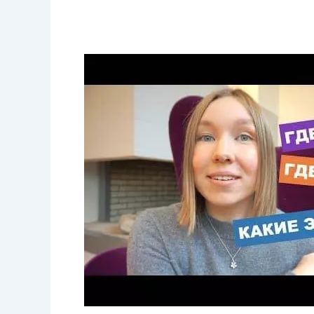
Интервью
с
Дарьей
Бабаниной
(Dasha
from
Russia)
—
одним
из
самых
известных
блоггеров
о