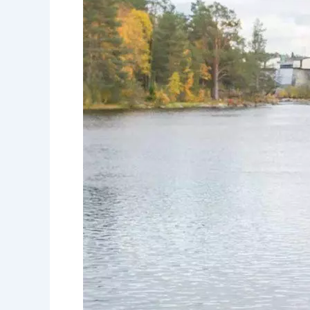
в
Норвегии.
История
нашей
клиентки